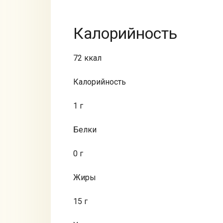
Калорийность
72 ккал
Калорийность
1 г
Белки
0 г
Жиры
15 г