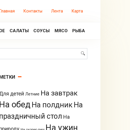
Главная
Контакты
Лента
Карта
ОЕ
САЛАТЫ
СОУСЫ
МЯСО
РЫБА
Поиск:
МЕТКИ
На завтрак
Для детей
Летние
На обед
На полдник
На
праздничный стол
На
На ужин
природу
На скорую руку