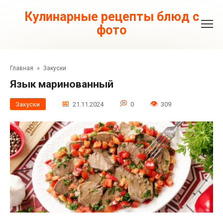
Перейти
к
Кулинарные рецепты блюд с
контенту
фото
Главная
»
Закуски
Язык маринованный
Закуски
21.11.2024
0
309