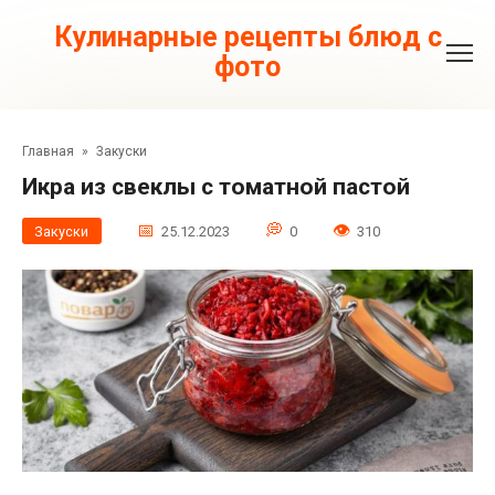
Перейти
к
Кулинарные рецепты блюд с
контенту
фото
Главная
»
Закуски
Икра из свеклы с томатной пастой
Закуски
25.12.2023
0
310