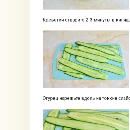
Креветки отварите 2-3 минуты в кипяще
Огурец нарежьте вдоль на тонкие слай