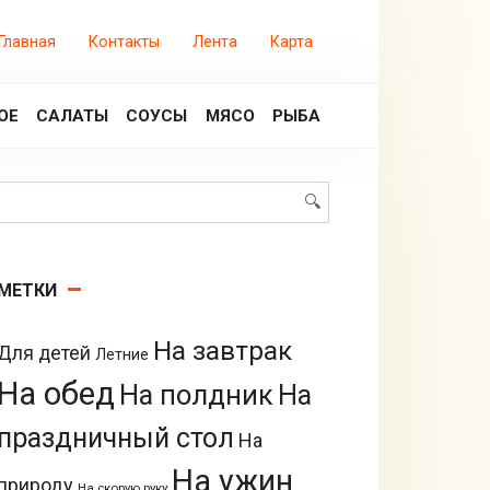
Главная
Контакты
Лента
Карта
ОЕ
САЛАТЫ
СОУСЫ
МЯСО
РЫБА
Поиск:
МЕТКИ
На завтрак
Для детей
Летние
На обед
На полдник
На
праздничный стол
На
На ужин
природу
На скорую руку