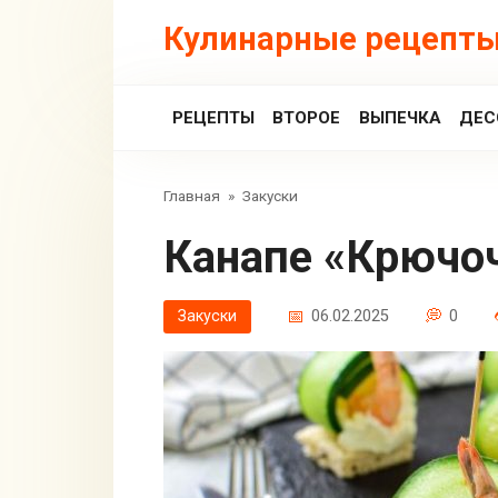
Перейти
Кулинарные рецепты
к
контенту
РЕЦЕПТЫ
ВТОРОЕ
ВЫПЕЧКА
ДЕС
Главная
»
Закуски
Канапе «Крючо
Закуски
06.02.2025
0