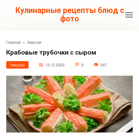
Перейти
к
Кулинарные рецепты блюд с
контенту
фото
Главная
»
Закуски
Крабовые трубочки с сыром
Закуски
13.12.2023
0
347