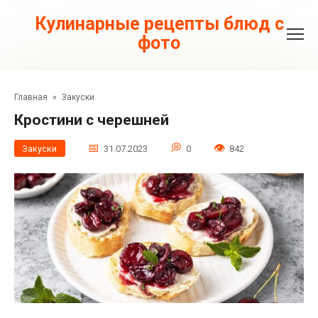
Перейти
к
Кулинарные рецепты блюд с
контенту
фото
Главная
»
Закуски
Кростини с черешней
Закуски
31.07.2023
0
842