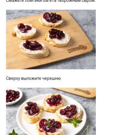
Смажьте ломтики багета творожным сыром.
Сверху выложите черешню.