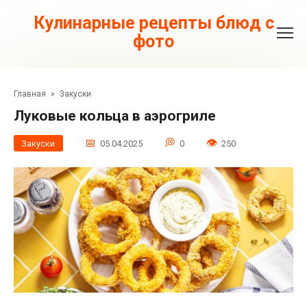
Перейти
к
Кулинарные рецепты блюд с
контенту
фото
Главная
»
Закуски
Луковые кольца в аэрогриле
Закуски
05.04.2025
0
250