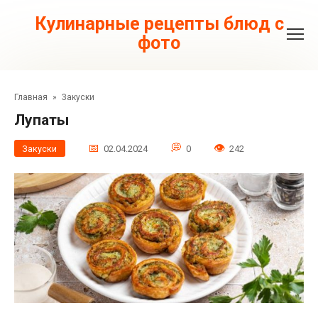
Перейти
к
Кулинарные рецепты блюд с
контенту
фото
Главная
»
Закуски
Лупаты
Закуски
02.04.2024
0
242