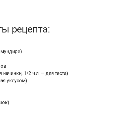
ты рецепта:
 мундире)
ров
 начинки, 1/2 ч.л. — для теста)
ая уксусом)
шок)