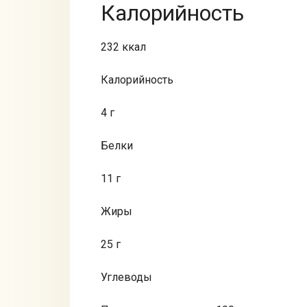
Калорийность
232 ккал
Калорийность
4 г
Белки
11 г
Жиры
25 г
Углеводы