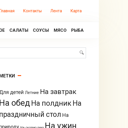
Главная
Контакты
Лента
Карта
ОЕ
САЛАТЫ
СОУСЫ
МЯСО
РЫБА
Поиск:
МЕТКИ
На завтрак
Для детей
Летние
На обед
На полдник
На
праздничный стол
На
На ужин
природу
На скорую руку