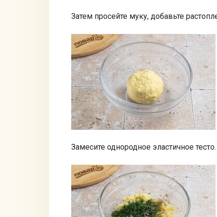
Затем просейте муку, добавьте растоп
Замесите однородное эластичное тесто.