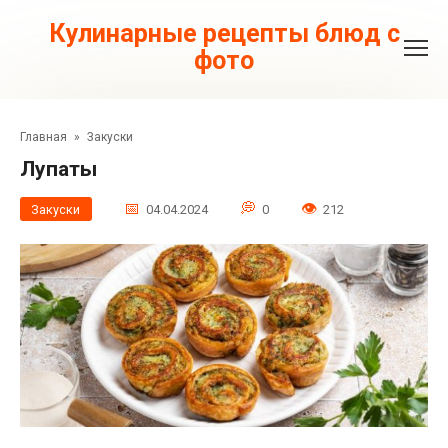
Перейти
к
Кулинарные рецепты блюд с
контенту
фото
Главная
»
Закуски
Лупаты
Закуски
04.04.2024
0
212