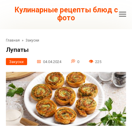
Перейти
к
Кулинарные рецепты блюд с
контенту
фото
Главная
»
Закуски
Лупаты
Закуски
04.04.2024
0
225