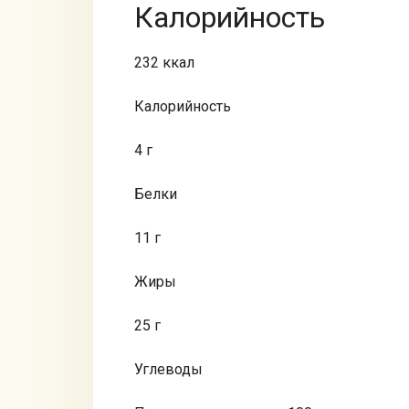
Калорийность
232 ккал
Калорийность
4 г
Белки
11 г
Жиры
25 г
Углеводы