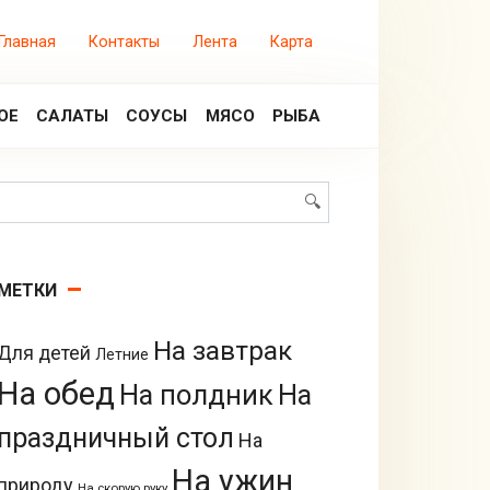
Главная
Контакты
Лента
Карта
ОЕ
САЛАТЫ
СОУСЫ
МЯСО
РЫБА
Поиск:
МЕТКИ
На завтрак
Для детей
Летние
На обед
На полдник
На
праздничный стол
На
На ужин
природу
На скорую руку