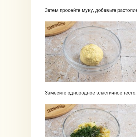
Затем просейте муку, добавьте растоп
Замесите однородное эластичное тесто.