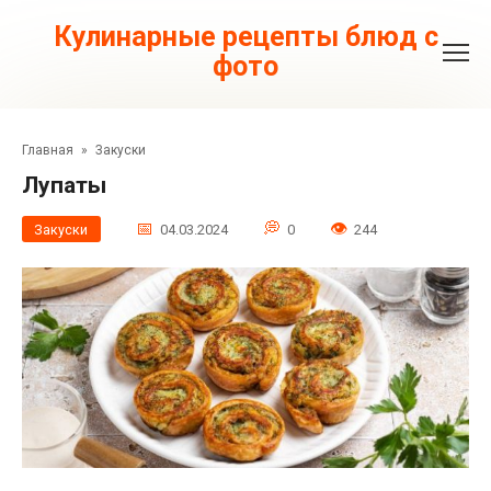
Перейти
к
Кулинарные рецепты блюд с
контенту
фото
Главная
»
Закуски
Лупаты
Закуски
04.03.2024
0
244