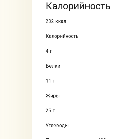
Калорийность
232 ккал
Калорийность
4 г
Белки
11 г
Жиры
25 г
Углеводы