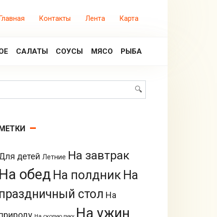
Главная
Контакты
Лента
Карта
ОЕ
САЛАТЫ
СОУСЫ
МЯСО
РЫБА
Поиск:
МЕТКИ
На завтрак
Для детей
Летние
На обед
На полдник
На
праздничный стол
На
На ужин
природу
На скорую руку