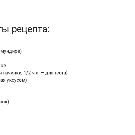
ты рецепта:
 мундире)
ров
 начинки, 1/2 ч.л. — для теста)
ая уксусом)
шок)