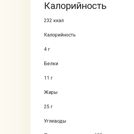
Калорийность
232 ккал
Калорийность
4 г
Белки
11 г
Жиры
25 г
Углеводы