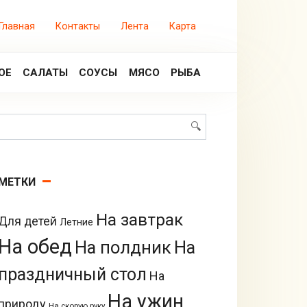
Главная
Контакты
Лента
Карта
ОЕ
САЛАТЫ
СОУСЫ
МЯСО
РЫБА
Поиск:
МЕТКИ
На завтрак
Для детей
Летние
На обед
На полдник
На
праздничный стол
На
На ужин
природу
На скорую руку