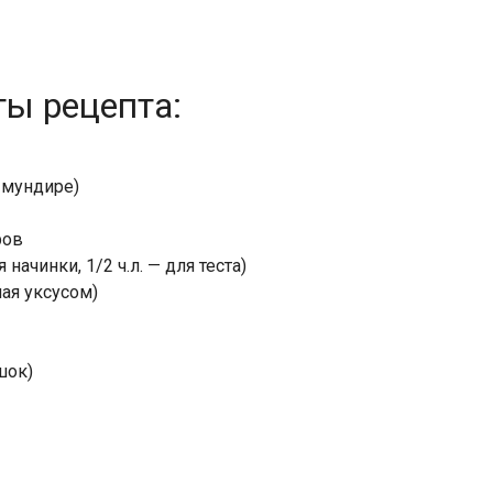
ты рецепта:
 мундире)
ров
 начинки, 1/2 ч.л. — для теста)
ая уксусом)
шок)