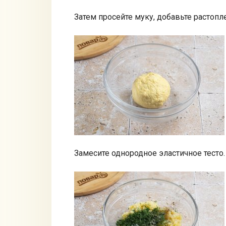
Затем просейте муку, добавьте растоп
Замесите однородное эластичное тесто.