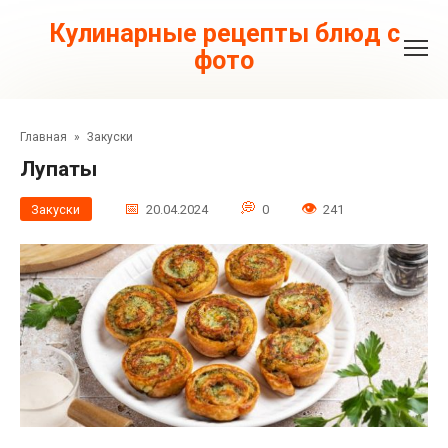
Перейти
к
Кулинарные рецепты блюд с
контенту
фото
Главная
»
Закуски
Лупаты
Закуски
20.04.2024
0
241