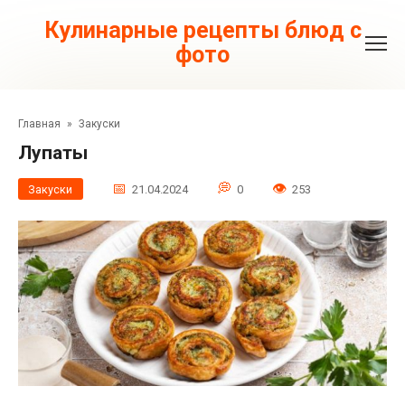
Перейти
к
Кулинарные рецепты блюд с
контенту
фото
Главная
»
Закуски
Лупаты
Закуски
21.04.2024
0
253