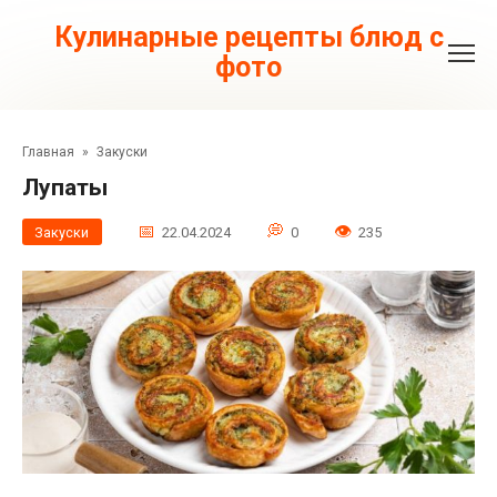
Перейти
к
Кулинарные рецепты блюд с
контенту
фото
Главная
»
Закуски
Лупаты
Закуски
22.04.2024
0
235