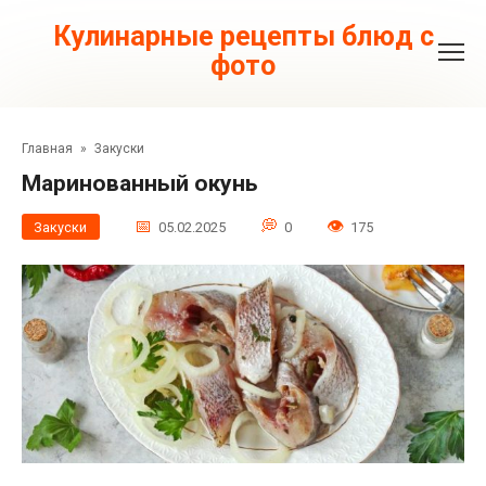
Перейти
к
Кулинарные рецепты блюд с
контенту
фото
Главная
»
Закуски
Маринованный окунь
Закуски
05.02.2025
0
175