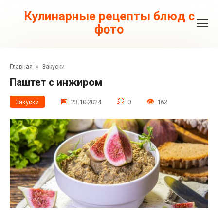
Перейти
к
Кулинарные рецепты блюд с
контенту
фото
Главная
»
Закуски
Паштет с инжиром
Закуски
23.10.2024
0
162