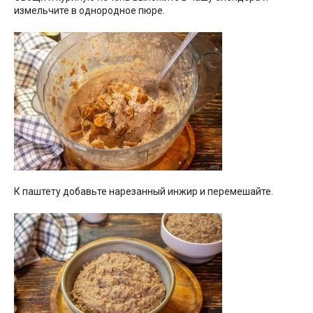
измельчите в однородное пюре.
К паштету добавьте нарезанный инжир и перемешайте.