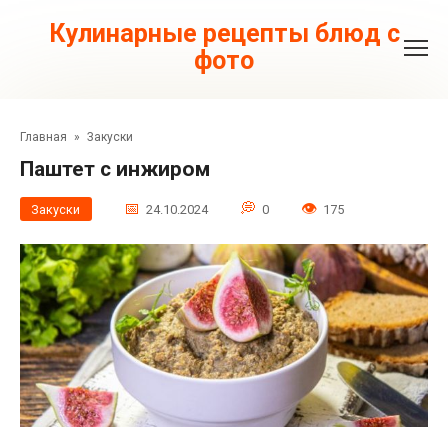
Перейти
к
Кулинарные рецепты блюд с
контенту
фото
Главная
»
Закуски
Паштет с инжиром
Закуски
24.10.2024
0
175