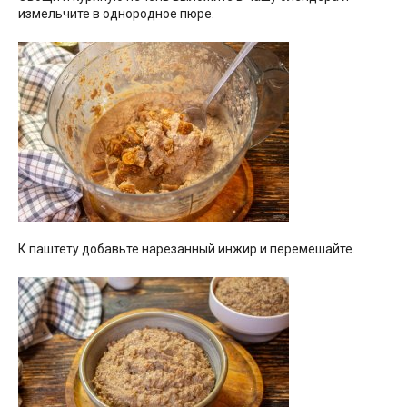
измельчите в однородное пюре.
К паштету добавьте нарезанный инжир и перемешайте.