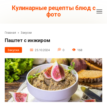
Перейти
к
Кулинарные рецепты блюд с
контенту
фото
Главная
»
Закуски
Паштет с инжиром
Закуски
25.10.2024
0
168