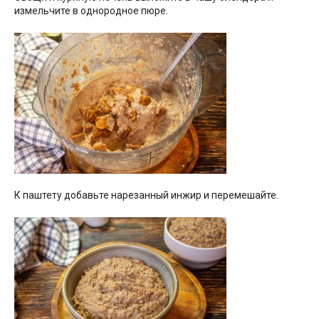
измельчите в однородное пюре.
К паштету добавьте нарезанный инжир и перемешайте.