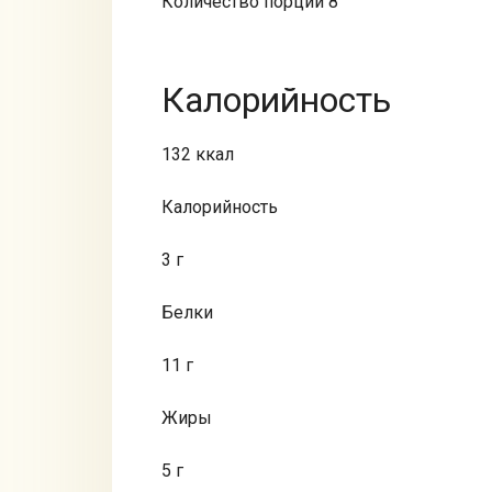
Количество порций 8
Калорийность
132 ккал
Калорийность
3 г
Белки
11 г
Жиры
5 г