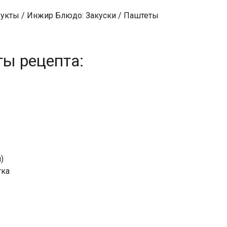
рукты / Инжир Блюдо: Закуски / Паштеты
ты рецепта:
)
тка