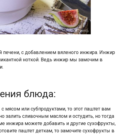
й печени, с добавлением вяленого инжира. Инжир
 пикантной ноткой. Ведь инжир мы замочим в
и.
ления блюда:
с мясом или субпродуктами, то этот паштет вам
но залить сливочным маслом и остудить, но тогда
оме инжира можете добавить и другие сухофрукты,
готовите паштет деткам, то замочите сухофрукты в