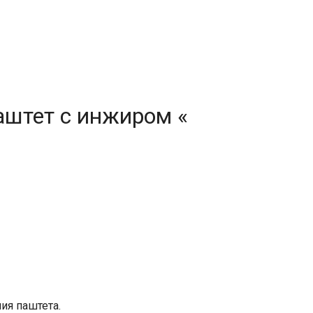
аштет с инжиром «
ия паштета.