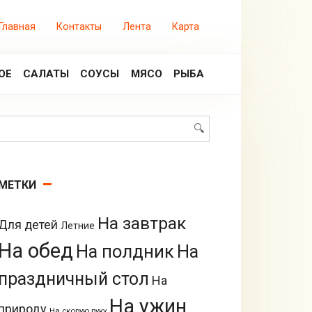
Главная
Контакты
Лента
Карта
ОЕ
САЛАТЫ
СОУСЫ
МЯСО
РЫБА
Поиск:
МЕТКИ
На завтрак
Для детей
Летние
На обед
На полдник
На
праздничный стол
На
На ужин
природу
На скорую руку