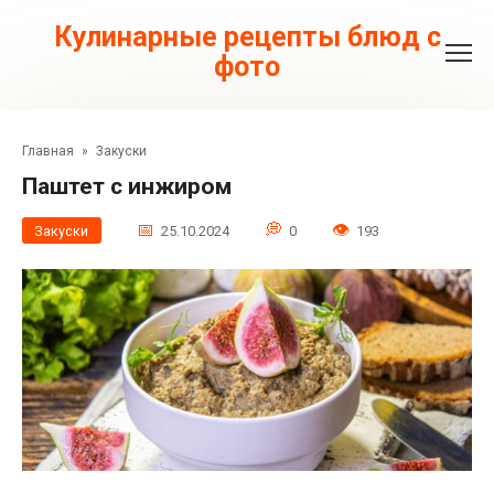
Перейти
к
Кулинарные рецепты блюд с
контенту
фото
Главная
»
Закуски
Паштет с инжиром
Закуски
25.10.2024
0
193