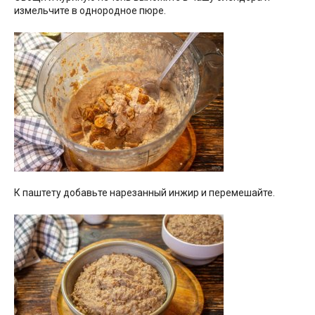
измельчите в однородное пюре.
К паштету добавьте нарезанный инжир и перемешайте.