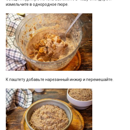
измельчите в однородное пюре.
К паштету добавьте нарезанный инжир и перемешайте.