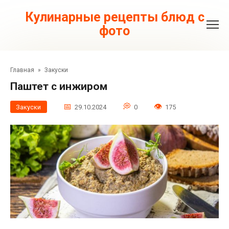
Перейти
к
Кулинарные рецепты блюд с
контенту
фото
Главная
»
Закуски
Паштет с инжиром
Закуски
29.10.2024
0
175