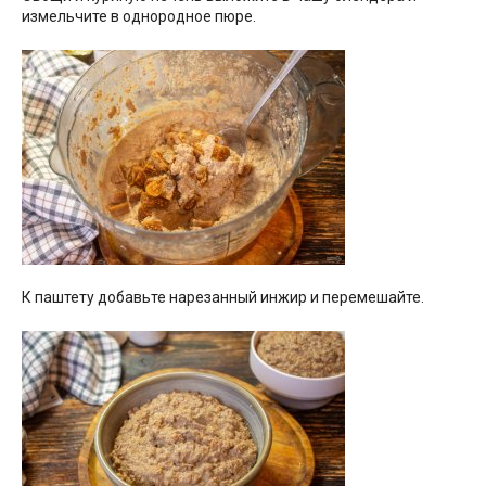
измельчите в однородное пюре.
К паштету добавьте нарезанный инжир и перемешайте.