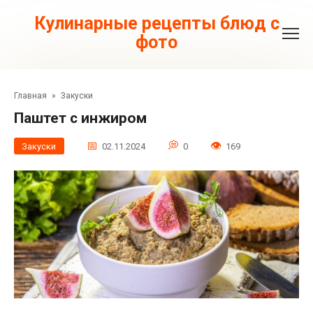
Перейти
к
Кулинарные рецепты блюд с
контенту
фото
Главная
»
Закуски
Паштет с инжиром
Закуски
02.11.2024
0
169