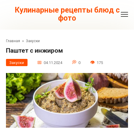
Перейти
к
Кулинарные рецепты блюд с
контенту
фото
Главная
»
Закуски
Паштет с инжиром
Закуски
04.11.2024
0
175