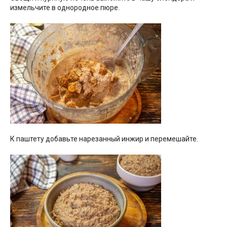
измельчите в однородное пюре.
К паштету добавьте нарезанный инжир и перемешайте.