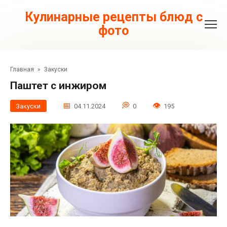
Перейти
к
Кулинарные рецепты блюд с
контенту
фото
Главная
»
Закуски
Паштет с инжиром
Закуски
04.11.2024
0
195