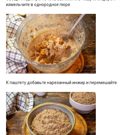
измельчите в однородное пюре.
К паштету добавьте нарезанный инжир и перемешайте.