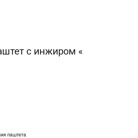
аштет с инжиром «
ия паштета.