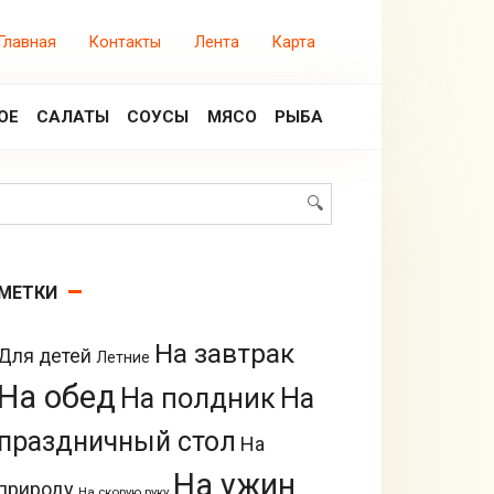
Главная
Контакты
Лента
Карта
ОЕ
САЛАТЫ
СОУСЫ
МЯСО
РЫБА
Поиск:
МЕТКИ
На завтрак
Для детей
Летние
На обед
На полдник
На
праздничный стол
На
На ужин
природу
На скорую руку