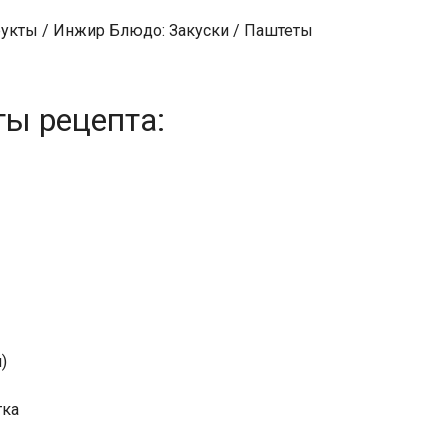
рукты / Инжир Блюдо: Закуски / Паштеты
ты рецепта:
)
тка