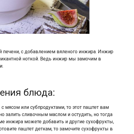
й печени, с добавлением вяленого инжира. Инжир
 пикантной ноткой. Ведь инжир мы замочим в
и.
ления блюда:
с мясом или субпродуктами, то этот паштет вам
но залить сливочным маслом и остудить, но тогда
оме инжира можете добавить и другие сухофрукты,
готовите паштет деткам, то замочите сухофрукты в