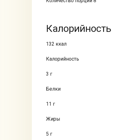
Количество порций 8
Калорийность
132 ккал
Калорийность
3 г
Белки
11 г
Жиры
5 г