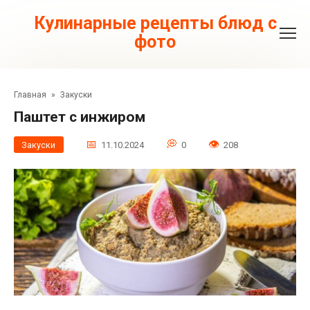
Перейти
к
Кулинарные рецепты блюд с
контенту
фото
Главная
»
Закуски
Паштет с инжиром
Закуски
11.10.2024
0
208