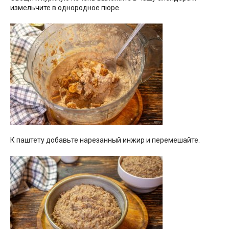
измельчите в однородное пюре.
К паштету добавьте нарезанный инжир и перемешайте.