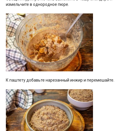
измельчите в однородное пюре.
К паштету добавьте нарезанный инжир и перемешайте.