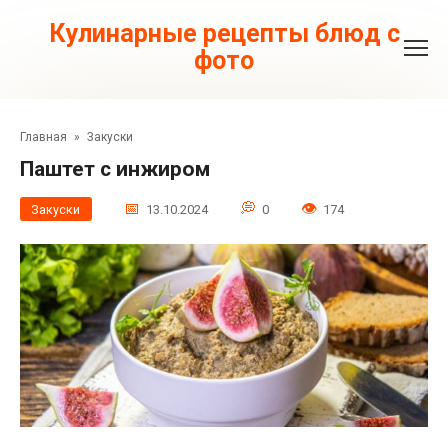
Перейти
к
Кулинарные рецепты блюд с
контенту
фото
Главная
»
Закуски
Паштет с инжиром
Закуски
13.10.2024
0
174