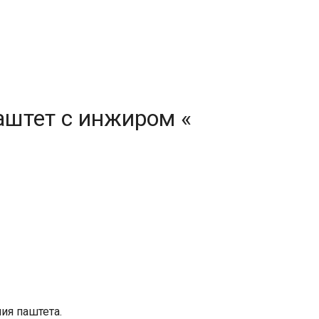
аштет с инжиром «
ия паштета.