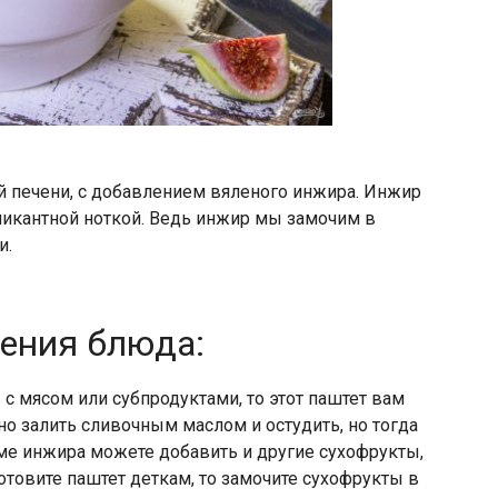
й печени, с добавлением вяленого инжира. Инжир
 пикантной ноткой. Ведь инжир мы замочим в
и.
ления блюда:
с мясом или субпродуктами, то этот паштет вам
но залить сливочным маслом и остудить, но тогда
оме инжира можете добавить и другие сухофрукты,
готовите паштет деткам, то замочите сухофрукты в