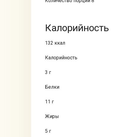
Количество порций 8
Калорийность
132 ккал
Калорийность
3 г
Белки
11 г
Жиры
5 г