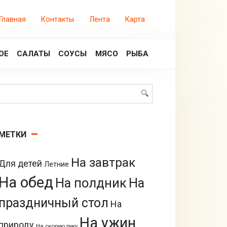
Главная
Контакты
Лента
Карта
ОЕ
САЛАТЫ
СОУСЫ
МЯСО
РЫБА
Поиск:
МЕТКИ
На завтрак
Для детей
Летние
На обед
На полдник
На
праздничный стол
На
На ужин
природу
На скорую руку