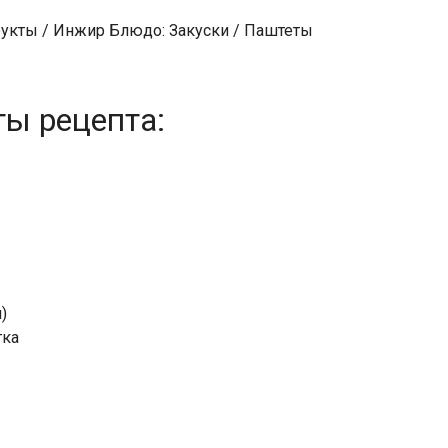
рукты / Инжир Блюдо: Закуски / Паштеты
ты рецепта:
)
тка