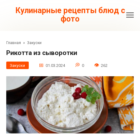
Перейти
к
Кулинарные рецепты блюд с
контенту
фото
Главная
»
Закуски
Рикотта из сыворотки
Закуски
01.03.2024
0
262