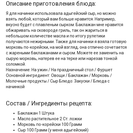
Описание приготовления блюда:
Я для начинки использовала адыгейский сыр, но можно
взять любой, который вам больше нравится. Например,
вкусно будет с плавленым сырком. Баклажан мне нравится
обжаривать на сковороде гриль, так он жариться в
небольшом количестве масла и по итогу рулетики
получаются нежирными. Также для начинки я взяла готовую
морковь по-корейски, на мой взгляд, она отлично сочетается
с жареными баклажанами и сыром. Можете ее заменить на
сырую морковь, натерев ее на терке или нарезав тонкой
соломкой.
Назначение: На ужин / На праздничный стол / Фуршет
Основной ингредиент: Овощи / Баклажан / Морковь /
Молочные продукты / Сыр Блюдо: Закуски / Блюда с
начинкой
Состав / Ингредиенты рецепта:
Баклажан 1 Штука
Масло растительное 2 Ст. ложки
Морковь по-корейски 100 Грамм
Сыр 100 Грамм (у меня адыгейский)