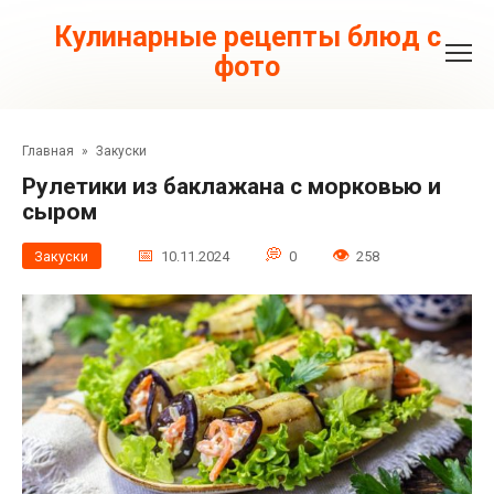
Перейти
к
Кулинарные рецепты блюд с
контенту
фото
Главная
»
Закуски
Рулетики из баклажана с морковью и
сыром
Закуски
10.11.2024
0
258