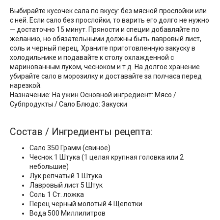
Выбирайте кусочек сала по вкусу: без мясной прослойки или
с ней. Если сало без прослойки, то варить его долго не нужно
— достаточно 15 минут. Пряности и специи добавляйте по
желанию, но обязательными должны быть лавровый лист,
соль и черный перец. Храните приготовленную закуску в
холодильнике и подавайте к столу охлажденной с
маринованным луком, чесноком и т.д. На долгое хранение
убирайте сало в морозилку и доставайте за полчаса перед
нарезкой.
Назначение: На ужин Основной ингредиент: Мясо /
Субпродукты / Сало Блюдо: Закуски
Состав / Ингредиенты рецепта:
Сало 350 Грамм (свиное)
Чеснок 1 Штука (1 целая крупная головка или 2
небольшие)
Лук репчатый 1 Штука
Лавровый лист 5 Штук
Соль 1 Ст. ложка
Перец черный молотый 4 Щепотки
Вода 500 Миллилитров