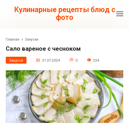
Перейти
к
Кулинарные рецепты блюд с
контенту
фото
Главная
»
Закуски
Сало вареное с чесноком
Закуски
31.07.2024
0
234