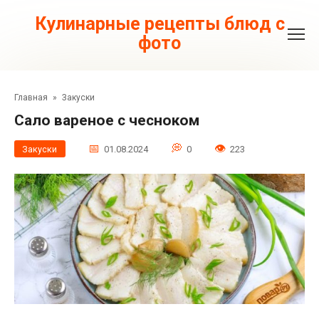
Перейти
к
Кулинарные рецепты блюд с
контенту
фото
Главная
»
Закуски
Сало вареное с чесноком
Закуски
01.08.2024
0
223