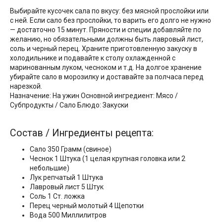
Выбирайте кусочек сала по вкусу: без мясной прослойки или
с ней. Если сало без прослойки, то варить его долго не нужно
— достаточно 15 минут. Пряности и специи добавляйте по
желанию, но обязательными должны быть лавровый лист,
соль и черный перец. Храните приготовленную закуску в
холодильнике и подавайте к столу охлажденной с
маринованным луком, чесноком и т.д. На долгое хранение
убирайте сало в морозилку и доставайте за полчаса перед
нарезкой.
Назначение: На ужин Основной ингредиент: Мясо /
Субпродукты / Сало Блюдо: Закуски
Состав / Ингредиенты рецепта:
Сало 350 Грамм (свиное)
Чеснок 1 Штука (1 целая крупная головка или 2
небольшие)
Лук репчатый 1 Штука
Лавровый лист 5 Штук
Соль 1 Ст. ложка
Перец черный молотый 4 Щепотки
Вода 500 Миллилитров