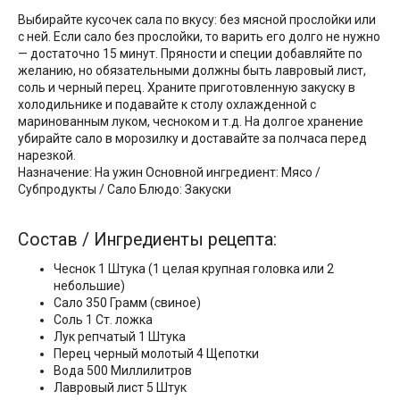
Выбирайте кусочек сала по вкусу: без мясной прослойки или
с ней. Если сало без прослойки, то варить его долго не нужно
— достаточно 15 минут. Пряности и специи добавляйте по
желанию, но обязательными должны быть лавровый лист,
соль и черный перец. Храните приготовленную закуску в
холодильнике и подавайте к столу охлажденной с
маринованным луком, чесноком и т.д. На долгое хранение
убирайте сало в морозилку и доставайте за полчаса перед
нарезкой.
Назначение: На ужин Основной ингредиент: Мясо /
Субпродукты / Сало Блюдо: Закуски
Состав / Ингредиенты рецепта:
Чеснок 1 Штука (1 целая крупная головка или 2
небольшие)
Сало 350 Грамм (свиное)
Соль 1 Ст. ложка
Лук репчатый 1 Штука
Перец черный молотый 4 Щепотки
Вода 500 Миллилитров
Лавровый лист 5 Штук