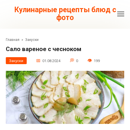
Перейти
к
Кулинарные рецепты блюд с
контенту
фото
Главная
»
Закуски
Сало вареное с чесноком
Закуски
01.08.2024
0
199