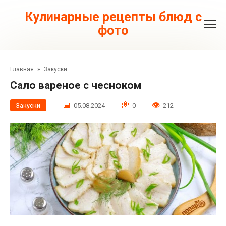
Перейти
к
Кулинарные рецепты блюд с
контенту
фото
Главная
»
Закуски
Сало вареное с чесноком
Закуски
05.08.2024
0
212