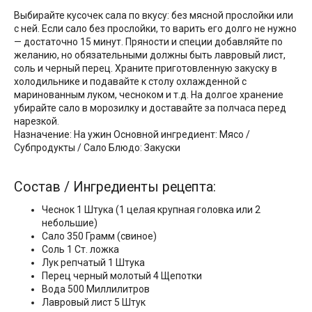
Выбирайте кусочек сала по вкусу: без мясной прослойки или
с ней. Если сало без прослойки, то варить его долго не нужно
— достаточно 15 минут. Пряности и специи добавляйте по
желанию, но обязательными должны быть лавровый лист,
соль и черный перец. Храните приготовленную закуску в
холодильнике и подавайте к столу охлажденной с
маринованным луком, чесноком и т.д. На долгое хранение
убирайте сало в морозилку и доставайте за полчаса перед
нарезкой.
Назначение: На ужин Основной ингредиент: Мясо /
Субпродукты / Сало Блюдо: Закуски
Состав / Ингредиенты рецепта:
Чеснок 1 Штука (1 целая крупная головка или 2
небольшие)
Сало 350 Грамм (свиное)
Соль 1 Ст. ложка
Лук репчатый 1 Штука
Перец черный молотый 4 Щепотки
Вода 500 Миллилитров
Лавровый лист 5 Штук