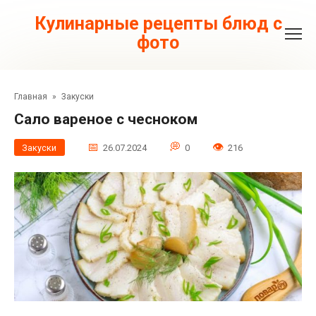
Перейти
к
Кулинарные рецепты блюд с
контенту
фото
Главная
»
Закуски
Сало вареное с чесноком
Закуски
26.07.2024
0
216