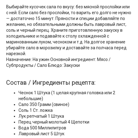
Выбирайте кусочек сала по вкусу: без мясной прослойки или
с ней. Если сало без прослойки, то варить его долго не нужно
— достаточно 15 минут. Пряности и специи добавляйте по
желанию, но обязательными должны быть лавровый лист,
соль и черный перец. Храните приготовленную закуску в
холодильнике и подавайте к столу охлажденной с
маринованным луком, чесноком и т.д. На долгое хранение
убирайте сало в морозилку и доставайте за полчаса перед
нарезкой.
Назначение: На ужин Основной ингредиент: Мясо /
Субпродукты / Сало Блюдо: Закуски
Состав / Ингредиенты рецепта:
Чеснок 1 Штука (1 целая крупная головка или 2
небольшие)
Сало 350 Грамм (свиное)
Соль 1 Ст. ложка
Лук репчатый 1 Штука
Перец черный молотый 4 Щепотки
Вода 500 Миллилитров
Лавровый лист 5 Штук