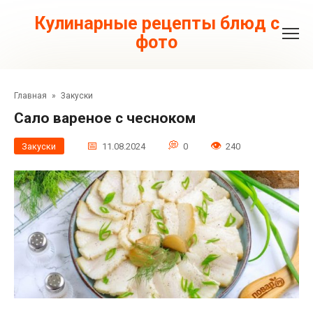
Перейти
к
Кулинарные рецепты блюд с
контенту
фото
Главная
»
Закуски
Сало вареное с чесноком
Закуски
11.08.2024
0
240