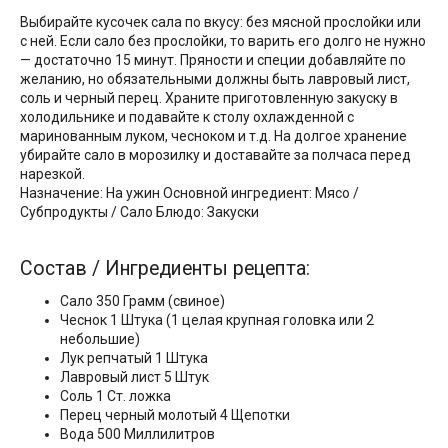
Выбирайте кусочек сала по вкусу: без мясной прослойки или
с ней. Если сало без прослойки, то варить его долго не нужно
— достаточно 15 минут. Пряности и специи добавляйте по
желанию, но обязательными должны быть лавровый лист,
соль и черный перец. Храните приготовленную закуску в
холодильнике и подавайте к столу охлажденной с
маринованным луком, чесноком и т.д. На долгое хранение
убирайте сало в морозилку и доставайте за полчаса перед
нарезкой.
Назначение: На ужин Основной ингредиент: Мясо /
Субпродукты / Сало Блюдо: Закуски
Состав / Ингредиенты рецепта:
Сало 350 Грамм (свиное)
Чеснок 1 Штука (1 целая крупная головка или 2
небольшие)
Лук репчатый 1 Штука
Лавровый лист 5 Штук
Соль 1 Ст. ложка
Перец черный молотый 4 Щепотки
Вода 500 Миллилитров