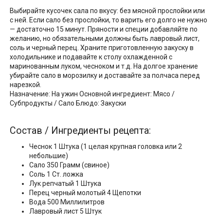
Выбирайте кусочек сала по вкусу: без мясной прослойки или
с ней. Если сало без прослойки, то варить его долго не нужно
— достаточно 15 минут. Пряности и специи добавляйте по
желанию, но обязательными должны быть лавровый лист,
соль и черный перец. Храните приготовленную закуску в
холодильнике и подавайте к столу охлажденной с
маринованным луком, чесноком и т.д. На долгое хранение
убирайте сало в морозилку и доставайте за полчаса перед
нарезкой.
Назначение: На ужин Основной ингредиент: Мясо /
Субпродукты / Сало Блюдо: Закуски
Состав / Ингредиенты рецепта:
Чеснок 1 Штука (1 целая крупная головка или 2
небольшие)
Сало 350 Грамм (свиное)
Соль 1 Ст. ложка
Лук репчатый 1 Штука
Перец черный молотый 4 Щепотки
Вода 500 Миллилитров
Лавровый лист 5 Штук