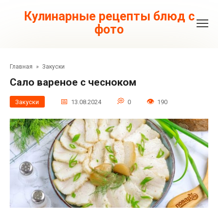
Перейти
к
Кулинарные рецепты блюд с
контенту
фото
Главная
»
Закуски
Сало вареное с чесноком
Закуски
13.08.2024
0
190