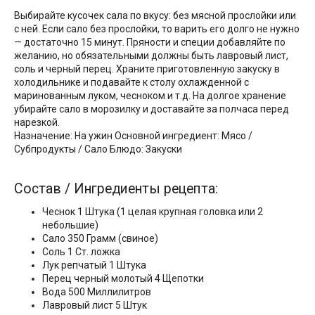
Выбирайте кусочек сала по вкусу: без мясной прослойки или
с ней. Если сало без прослойки, то варить его долго не нужно
— достаточно 15 минут. Пряности и специи добавляйте по
желанию, но обязательными должны быть лавровый лист,
соль и черный перец. Храните приготовленную закуску в
холодильнике и подавайте к столу охлажденной с
маринованным луком, чесноком и т.д. На долгое хранение
убирайте сало в морозилку и доставайте за полчаса перед
нарезкой.
Назначение: На ужин Основной ингредиент: Мясо /
Субпродукты / Сало Блюдо: Закуски
Состав / Ингредиенты рецепта:
Чеснок 1 Штука (1 целая крупная головка или 2
небольшие)
Сало 350 Грамм (свиное)
Соль 1 Ст. ложка
Лук репчатый 1 Штука
Перец черный молотый 4 Щепотки
Вода 500 Миллилитров
Лавровый лист 5 Штук