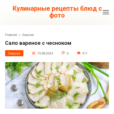
Перейти
к
Кулинарные рецепты блюд с
контенту
фото
Главная
»
Закуски
Сало вареное с чесноком
Закуски
15.08.2024
0
311