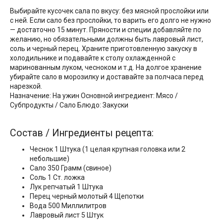
Выбирайте кусочек сала по вкусу: без мясной прослойки или
с ней. Если сало без прослойки, то варить его долго не нужно
— достаточно 15 минут. Пряности и специи добавляйте по
желанию, но обязательными должны быть лавровый лист,
соль и черный перец. Храните приготовленную закуску в
холодильнике и подавайте к столу охлажденной с
маринованным луком, чесноком и т.д. На долгое хранение
убирайте сало в морозилку и доставайте за полчаса перед
нарезкой.
Назначение: На ужин Основной ингредиент: Мясо /
Субпродукты / Сало Блюдо: Закуски
Состав / Ингредиенты рецепта:
Чеснок 1 Штука (1 целая крупная головка или 2
небольшие)
Сало 350 Грамм (свиное)
Соль 1 Ст. ложка
Лук репчатый 1 Штука
Перец черный молотый 4 Щепотки
Вода 500 Миллилитров
Лавровый лист 5 Штук