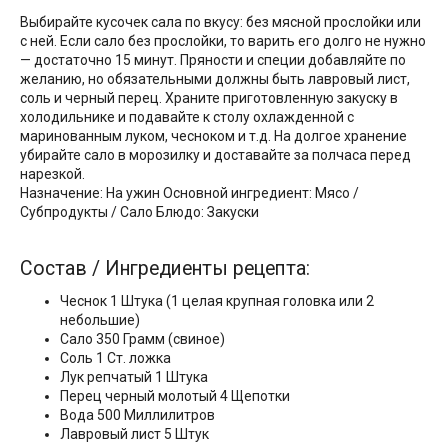
Выбирайте кусочек сала по вкусу: без мясной прослойки или
с ней. Если сало без прослойки, то варить его долго не нужно
— достаточно 15 минут. Пряности и специи добавляйте по
желанию, но обязательными должны быть лавровый лист,
соль и черный перец. Храните приготовленную закуску в
холодильнике и подавайте к столу охлажденной с
маринованным луком, чесноком и т.д. На долгое хранение
убирайте сало в морозилку и доставайте за полчаса перед
нарезкой.
Назначение: На ужин Основной ингредиент: Мясо /
Субпродукты / Сало Блюдо: Закуски
Состав / Ингредиенты рецепта:
Чеснок 1 Штука (1 целая крупная головка или 2
небольшие)
Сало 350 Грамм (свиное)
Соль 1 Ст. ложка
Лук репчатый 1 Штука
Перец черный молотый 4 Щепотки
Вода 500 Миллилитров
Лавровый лист 5 Штук