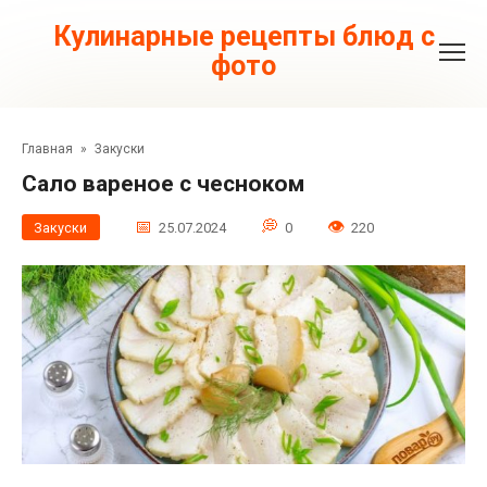
Перейти
к
Кулинарные рецепты блюд с
контенту
фото
Главная
»
Закуски
Сало вареное с чесноком
Закуски
25.07.2024
0
220