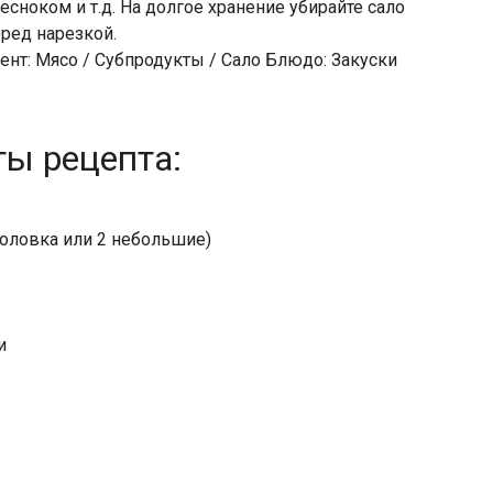
сноком и т.д. На долгое хранение убирайте сало
еред нарезкой.
ент: Мясо / Субпродукты / Сало Блюдо: Закуски
ты рецепта:
головка или 2 небольшие)
и