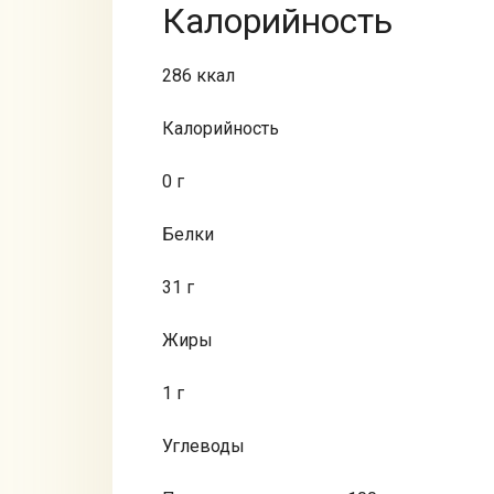
Калорийность
286 ккал
Калорийность
0 г
Белки
31 г
Жиры
1 г
Углеводы