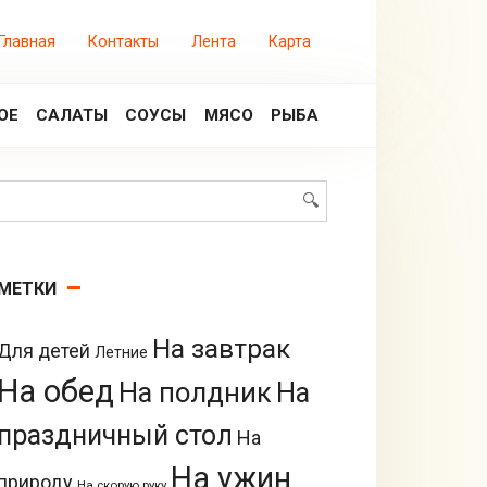
Главная
Контакты
Лента
Карта
ОЕ
САЛАТЫ
СОУСЫ
МЯСО
РЫБА
Поиск:
МЕТКИ
На завтрак
Для детей
Летние
На обед
На полдник
На
праздничный стол
На
На ужин
природу
На скорую руку