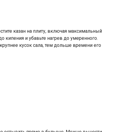
естите казан на плиту, включая максимальный
о кипения и убавьте нагрев до умеренного.
 крупнее кусок сала, тем дольше времени его
ло остывать прямо в бульоне. Можно вынести