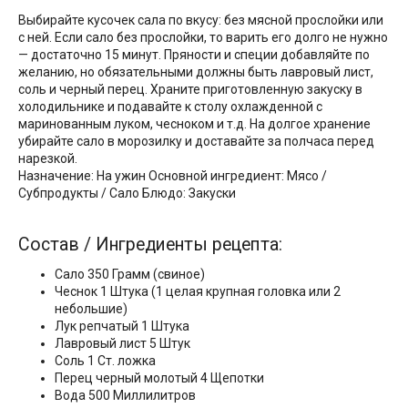
Выбирайте кусочек сала по вкусу: без мясной прослойки или
с ней. Если сало без прослойки, то варить его долго не нужно
— достаточно 15 минут. Пряности и специи добавляйте по
желанию, но обязательными должны быть лавровый лист,
соль и черный перец. Храните приготовленную закуску в
холодильнике и подавайте к столу охлажденной с
маринованным луком, чесноком и т.д. На долгое хранение
убирайте сало в морозилку и доставайте за полчаса перед
нарезкой.
Назначение: На ужин Основной ингредиент: Мясо /
Субпродукты / Сало Блюдо: Закуски
Состав / Ингредиенты рецепта:
Сало 350 Грамм (свиное)
Чеснок 1 Штука (1 целая крупная головка или 2
небольшие)
Лук репчатый 1 Штука
Лавровый лист 5 Штук
Соль 1 Ст. ложка
Перец черный молотый 4 Щепотки
Вода 500 Миллилитров