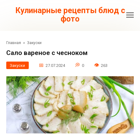
Перейти
к
Кулинарные рецепты блюд с
контенту
фото
Главная
»
Закуски
Сало вареное с чесноком
Закуски
27.07.2024
0
263