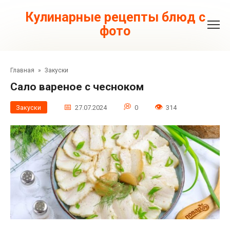
Перейти
к
Кулинарные рецепты блюд с
контенту
фото
Главная
»
Закуски
Сало вареное с чесноком
Закуски
27.07.2024
0
314