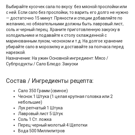
Выбирайте кусочек сала по вкусу: без мясной прослойки или
с ней. Если сало без прослойки, то варить его долго не нужно
— достаточно 15 минут. Пряности и специи добавляйте по
желанию, но обязательными должны быть лавровый лист,
соль и черный перец. Храните приготовленную закуску в
холодильнике и подавайте к столу охлажденной с
маринованным луком, чесноком и т.д. На долгое хранение
убирайте сало в морозилку и доставайте за полчаса перед
нарезкой.
Назначение: На ужин Основной ингредиент: Мясо /
Субпродукты / Сало Блюдо: Закуски
Состав / Ингредиенты рецепта:
Сало 350 Грамм (свиное)
Чеснок 1 Штука (1 целая крупная головка или 2
небольшие)
Лук репчатый 1 Штука
Лавровый лист 5 Штук
Соль 1 Ст. ложка
Перец черный молотый 4 Щепотки
Вода 500 Миллилитров