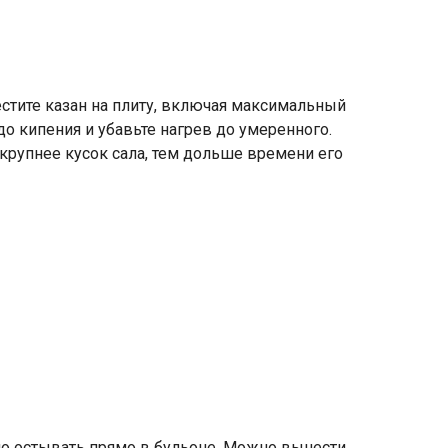
естите казан на плиту, включая максимальный
о кипения и убавьте нагрев до умеренного.
 крупнее кусок сала, тем дольше времени его
ло остывать прямо в бульоне. Можно вынести