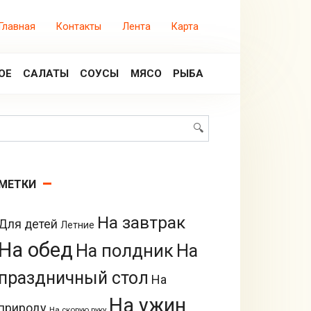
Главная
Контакты
Лента
Карта
ОЕ
САЛАТЫ
СОУСЫ
МЯСО
РЫБА
Поиск:
МЕТКИ
На завтрак
Для детей
Летние
На обед
На полдник
На
праздничный стол
На
На ужин
природу
На скорую руку