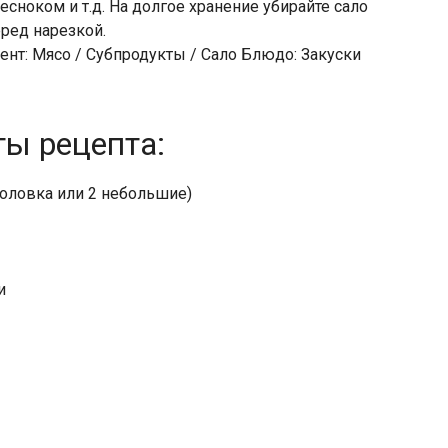
сноком и т.д. На долгое хранение убирайте сало
еред нарезкой.
ент: Мясо / Субпродукты / Сало Блюдо: Закуски
ты рецепта:
головка или 2 небольшие)
и