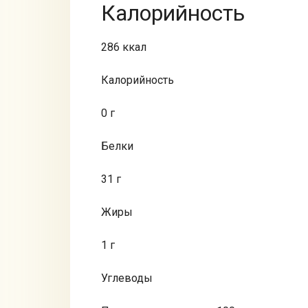
Калорийность
286 ккал
Калорийность
0 г
Белки
31 г
Жиры
1 г
Углеводы