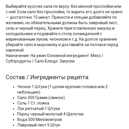
Выбирайте кусочек сала по вкусу: без мясной прослойки или
с ней. Если сало без прослойки, то варить его долго не нужно
— достаточно 15 минут. Пряности и специи добавляйте по
желанию, но обязательными должны быть лавровый лист,
соль и черный перец. Храните приготовленную закуску в
холодильнике и подавайте к столу охлажденной с
маринованным луком, чесноком и т.д. На долгое хранение
убирайте сало в морозилку и доставайте за полчаса перед
нарезкой.
Назначение: На ужин Основной ингредиент: Мясо /
Субпродукты / Сало Блюдо: Закуски
Состав / Ингредиенты рецепта:
Чеснок 1 Штука (1 целая крупная головка или 2
небольшие)
Сало 350 Грамм (свиное)
Соль 1 Ст. ложка
Лук репчатый 1 Штука
Перец черный молотый 4 Щепотки
Вода 500 Миллилитров
Лавровый лист 5 Штук