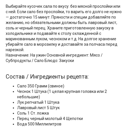
Выбирайте кусочек сала по вкусу: без мясной прослойки или
с ней. Если сало без прослойки, то варить его долго не нужно
— достаточно 15 минут. Пряности и специи добавляйте по
желанию, но обязательными должны быть лавровый лист,
соль и черный перец. Храните приготовленную закуску в
холодильнике и подавайте к столу охлажденной с
маринованным луком, чесноком и т.д. На долгое хранение
убирайте сало в морозилку и доставайте за полчаса перед
нарезкой.
Назначение: На ужин Основной ингредиент: Мясо /
Субпродукты / Сало Блюдо: Закуски
Состав / Ингредиенты рецепта:
Сало 350 Грамм (свиное)
Чеснок 1 Штука (1 целая крупная головка или 2
небольшие)
Лук репчатый 1 Штука
Лавровый лист 5 Штук
Соль 1 Ст. ложка
Перец черный молотый 4 Щепотки
Вода 500 Миллилитров