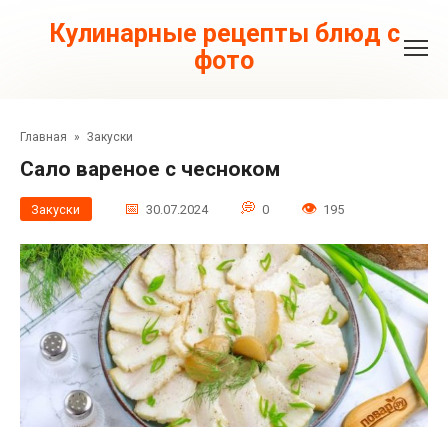
Перейти
к
Кулинарные рецепты блюд с
контенту
фото
Главная
»
Закуски
Сало вареное с чесноком
Закуски
30.07.2024
0
195